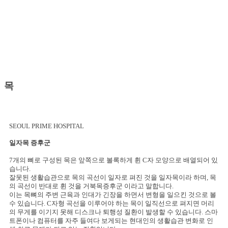
신뢰받는 병원, 봉사하는 병원
사랑의 의술
목
SEOUL PRIME
HOSPITAL
일자목 증후군
7개의 뼈로 구성된 목은 앞쪽으로 볼록하게 휜 C자 모양으로 배열되어 있
습니다.
잘못된 생활습관으로 목의 곡선이 일자로 펴진 것을 일자목이라 하며, 목
의 곡선이 반대로 휜 것을 거북목증후군 이라고 말합니다.
이는 목뼈의 주변 근육과 인대가 긴장을 하면서 변형을 일으킨 것으로 볼
수 있습니다. C자형 곡선을 이루어야 하는 목이 일직선으로 펴지면 머리
의 무게를 이기지 못해 디스크나 퇴행성 질환이 발생할 수 있습니다. 스마
트폰이나 컴퓨터를 자주 들여다 보게되는 현대인의 생활습관 변화로 인