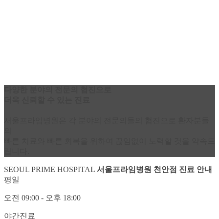
다.
미미한 퇴행성 변화나 나쁜 자세로 인한 것이라면 도수 및 운동치료, 체외
충격파 등의 보존적 치료만으로도 좋은 효과를 볼 수 있습니다.
다양한 분야
의
전문의 협진
으로
더욱
신뢰
할 수 있는 진료
서울프라임병원은 각 분야의 전문의들의 협진으로 환자분들
의
빠른 치료와 빠른 회복을 위하여 끊임없이 노력할 것을 약속드
립니다.
SEOUL PRIME HOSPITAL
서울프라임병원 천안점
진료 안내
평일
오전
09:00
- 오후
18:00
야간진료