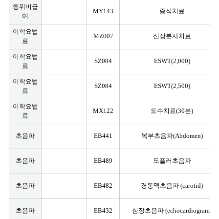
행위비급
MY143
증식치료
여
이학요법
MZ007
신장분사치료
료
이학요법
SZ084
ESWT(2,000)
료
이학요법
SZ084
ESWT(2,500)
료
이학요법
MX122
도수치료(30분)
료
초음파
EB441
복부초음파(Abdomen)
초음파
EB489
도플러초음파
초음파
EB482
경동맥초음파 (carotid)
초음파
EB432
심장초음파 (echocardiogram)