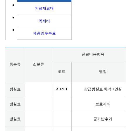
치료재료대
약제비
제증명수수료
진료비용항목
중분류
소분류
코드
명칭
병실료
ABZ01
상급병실료 차액 1인실
병실료
보호자식
병실료
공기밥추가