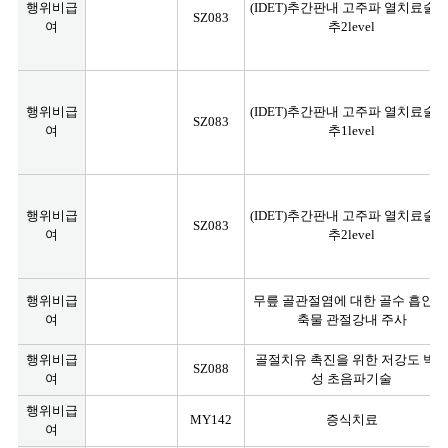
행위비급
(IDET)추간판내 고주파 열치료술-
SZ083
여
추2level
행위비급
(IDET)추간판내 고주파 열치료술-
SZ083
여
추1level
행위비급
(IDET)추간판내 고주파 열치료술-
SZ083
여
추2level
행위비급
무릎 골관절염에 대한 골수 흡인 
여
축물 관절강내 주사
행위비급
골절치유 촉진을 위한 저강도 박
SZ088
여
성 초음파기술
행위비급
MY142
증식치료
여