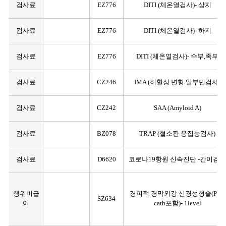
검사료
EZ776
DITI (체온열검사)- 상지
검사료
EZ776
DITI (체온열검사)- 하지
검사료
EZ776
DITI (체온열검사)- 수부,족부
검사료
CZ246
IMA (허혈성 변형 알부민검사)
검사료
CZ242
SAA (Amyloid A)
검사료
BZ078
TRAP (혈소판 응집능검사)
검사료
D6620
코로나19항원 신속진단 -간이검사
행위비급
경피적 경막외강 신경성형술(PEN
SZ634
여
cath포함)- 1level