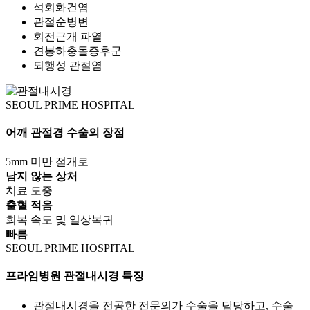
석회화건염
관절순병변
회전근개 파열
견봉하충돌증후군
퇴행성 관절염
SEOUL PRIME
HOSPITAL
어깨 관절경 수술의
장점
5mm 미만 절개로
남지 않는 상처
치료 도중
출혈 적음
회복 속도 및 일상복귀
빠름
SEOUL PRIME
HOSPITAL
프라임병원 관절내시경
특징
관절내시경을 전공한 전문의가 수술을 담당하고, 수술