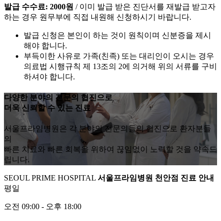
발급 수수료: 2000원
/ 이미 발급 받은 진단서를 재발급 받고자
하는 경우 원무부에 직접 내원해 신청하시기 바랍니다.
발급 신청은 본인이 하는 것이 원칙이며 신분증을 제시
해야 합니다.
부득이한 사유로 가족(친족) 또는 대리인이 오시는 경우
의료법 시행규칙 제 13조의 2에 의거해 위의 서류를 구비
하셔야 합니다.
다양한 분야
의
전문의 협진
으로
더욱
신뢰
할 수 있는 진료
서울프라임병원은 각 분야의 전문의들의 협진으로 환자분들
의
빠른 치료와 빠른 회복을 위하여 끊임없이 노력할 것을 약속드
립니다.
SEOUL PRIME HOSPITAL
서울프라임병원 천안점
진료 안내
평일
오전
09:00
- 오후
18:00