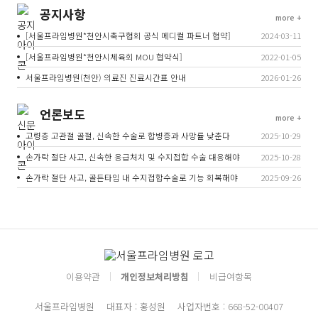
공지사항
more +
[서울프라임병원*천안시축구협회 공식 메디컬 파트너 협약]
2024-03-11
[서울프라임병원*천안시체육회 MOU 협약식]
2022-01-05
서울프라임병원(천안) 의료진 진료시간표 안내
2026-01-26
언론보도
more +
고령층 고관절 골절, 신속한 수술로 합병증과 사망률 낮춘다
2025-10-29
손가락 절단 사고, 신속한 응급처치 및 수지접합 수술 대응해야
2025-10-28
손가락 절단 사고, 골든타임 내 수지접합수술로 기능 회복해야
2025-09-26
이용약관
개인정보처리방침
비급여항목
서울프라임병원
대표자 : 홍성원
사업자번호 : 668-52-00407