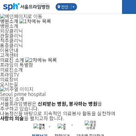
천안
병원소개
병원소개
외상클리닉
관절클리닉
척추클리닉
통증클리닉
이용안내
고객센터
의료진 소개
프라임의 특별함
의료진소개
프라임TV
의료장비
오시는길
Seoul prime hospital
의료진 소개
서울프라임병원은
신뢰받는 병원, 봉사하는 병원
을
추구하고 있습니다.
나눔정신을 바탕으로 지속적인 의료봉사 활동을 실천하여
사랑의 의술
을 펼치고자 합니다.
전체보기
정형외과
마취통증의학과